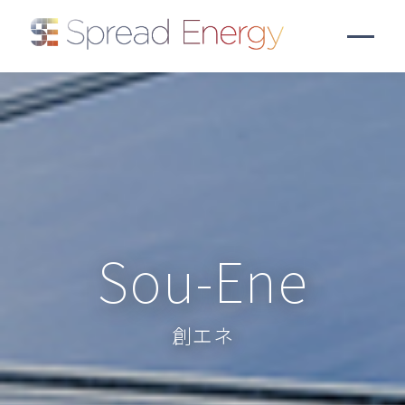
Sou-Ene
創エネ