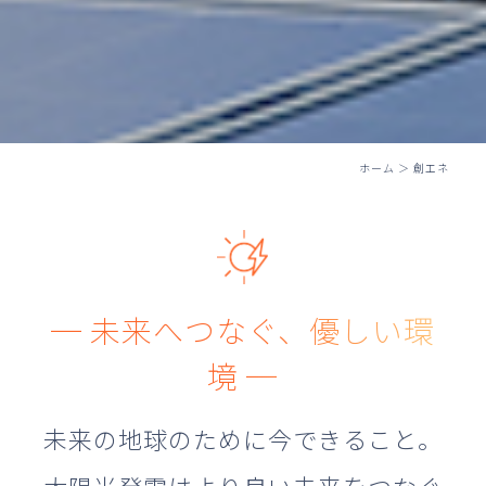
ホーム
＞
創エネ
─ 未来へつなぐ、優しい環
境 ─
未来の地球のために今できること。